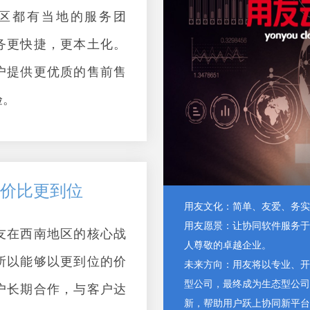
区都有当地的服务团
务更快捷，更本土化。
户提供更优质的售前售
验。
价比更到位
用友文化：简单、友爱、务实
用友愿景：让协同软件服务于
友在西南地区的核心战
人尊敬的卓越企业。
所以能够以更到位的价
未来方向：用友将以专业、开
型公司，最终成为生态型公司
户长期合作，与客户达
新，帮助用户跃上协同新平台